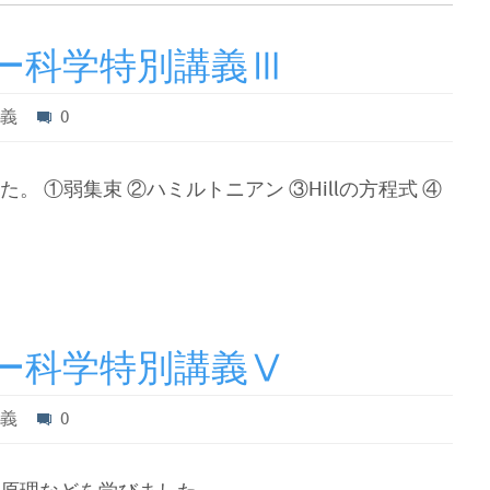
ー科学特別講義Ⅲ
講義
0
 ①弱集束 ②ハミルトニアン ③Hillの方程式 ④
ー科学特別講義Ⅴ
講義
0