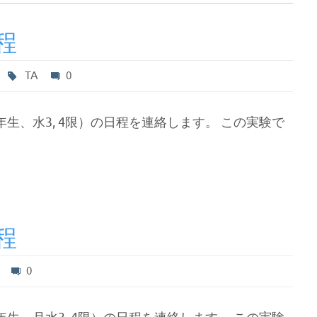
程
TA
0
生、水3, 4限）の日程を連絡します。 この実験で
程
0