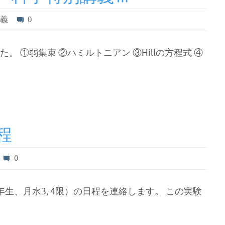
講義
0
 ①弱集束 ②ハミルトニアン ③Hillの方程式 ④
程
0
生、月水3, 4限）の日程を連絡します。 この実験