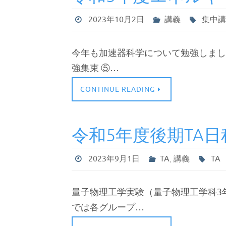
2023年10月2日
講義
集中
今年も加速器科学について勉強しました。
強集束 ⑤…
CONTINUE READING
令和5年度後期TA日
2023年9月1日
TA
,
講義
TA
量子物理工学実験（量子物理工学科3年
では各グループ…