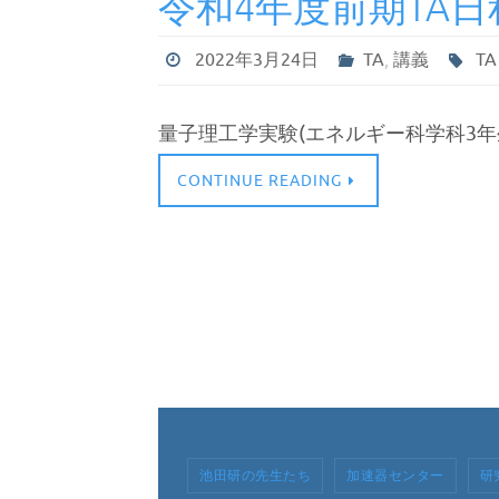
令和4年度前期TA日
2022年3月24日
TA
,
講義
TA
量子理工学実験(エネルギー科学科3年生) 月
CONTINUE READING
池田研の先生たち
加速器センター
研