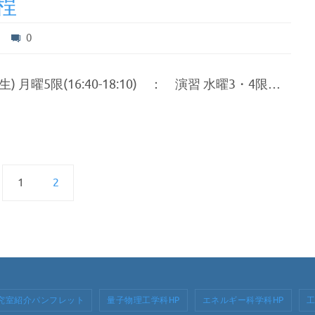
程
0
曜5限(16:40-18:10) ： 演習 水曜3・4限…
1
2
究室紹介パンフレット
量子物理工学科HP
エネルギー科学科HP
工