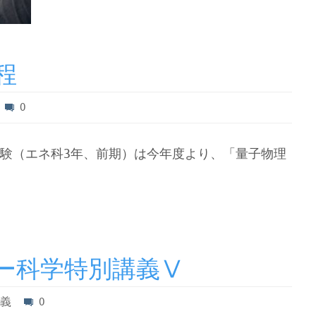
程
0
験（エネ科3年、前期）は今年度より、「量子物理
ー科学特別講義Ⅴ
講義
0