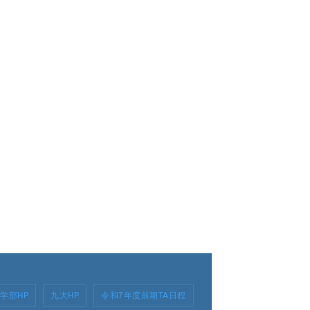
学部HP
九大HP
令和7年度前期TA日程