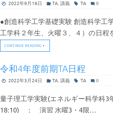
2022年9月16日
TA
,
講義
TA
0
●創造科学工学基礎実験 創造科学工
工学科２年生、火曜３、４）の日程を
CONTINUE READING
令和4年度前期TA日程
2022年3月24日
TA
,
講義
TA
0
量子理工学実験(エネルギー科学科3年生) 
18:10) ： 演習 水曜3・4限…